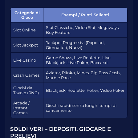
Categoria di
Esempi / Punti Salienti
Gioco
Slot Classiche, Video Slot, Megaways,
Slot Online
Buy Feature
Jackpot Progressivi (Popolari,
Slot Jackpot
Giornalieri, Nuovi)
Game Shows, Live Roulette, Live
Live Casino
Blackjack, Live Poker, Baccarat
Aviator, Plinko, Mines, Big Bass Crash,
Crash Games
Marble Race
Giochi da
Blackjack, Roulette, Poker, Video Poker
Tavolo (RNG)
Arcade /
Giochi rapidi senza lunghi tempi di
Instant
caricamento
Games
SOLDI VERI – DEPOSITI, GIOCARE E
PRELIEVI