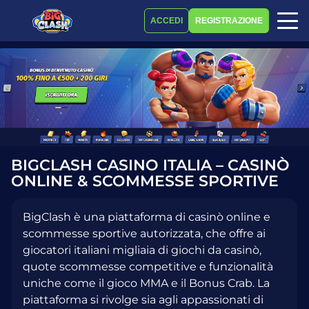
REGISTRAZIONE
ACCEDI
BIGCLASH CASINO ITALIA – CASINÒ
ONLINE & SCOMMESSE SPORTIVE
BigClash è una piattaforma di casinò online e
scommesse sportive autorizzata, che offre ai
giocatori italiani migliaia di giochi da casinò,
quote scommesse competitive e funzionalità
uniche come il gioco MMA e il Bonus Crab. La
piattaforma si rivolge sia agli appassionati di