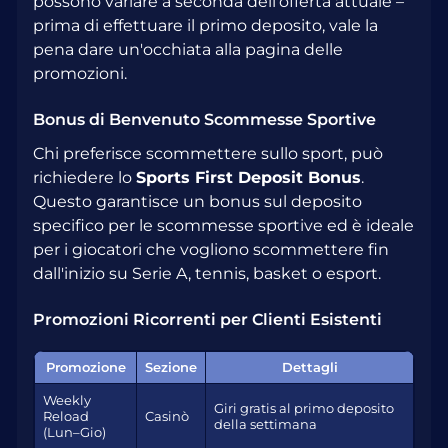
possono variare a seconda dell'offerta attuale –
prima di effettuare il primo deposito, vale la
pena dare un'occhiata alla pagina delle
promozioni.
Bonus di Benvenuto Scommesse Sportive
Chi preferisce scommettere sullo sport, può
richiedere lo
Sports First Deposit Bonus
.
Questo garantisce un bonus sul deposito
specifico per le scommesse sportive ed è ideale
per i giocatori che vogliono scommettere fin
dall'inizio su Serie A, tennis, basket o esport.
Promozioni Ricorrenti per Clienti Esistenti
Promozione
Sezione
Dettagli
Weekly
Giri gratis al primo deposito
Reload
Casinò
della settimana
(Lun–Gio)