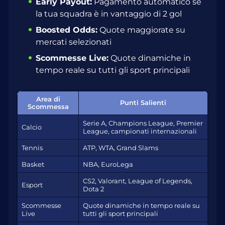
Early Payout:
Pagamento automatico se
la tua squadra è in vantaggio di 2 gol
Boosted Odds:
Quote maggiorate su
mercati selezionati
Scommesse Live:
Quote dinamiche in
tempo reale su tutti gli sport principali
Area di
Punti Salienti
Scommessa
Serie A, Champions League, Premier
Calcio
League, campionati internazionali
Tennis
ATP, WTA, Grand Slams
Basket
NBA, EuroLega
CS2, Valorant, League of Legends,
Esport
Dota 2
Scommesse
Quote dinamiche in tempo reale su
Live
tutti gli sport principali