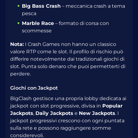
Big Bass Crash
– meccanica crash a tema
pesca
Marble Race
– formato di corsa con
scommesse
Nota:
I Crash Games non hanno un classico
valore RTP come le slot. Il profilo di rischio può
differire notevolmente dai tradizionali giochi di
slot. Punta solo denaro che puoi permetterti di
perdere.
Giochi con Jackpot
BigClash gestisce una propria lobby dedicata ai
jackpot con slot progressive, divisa in
Popular
Jackpots
,
Daily Jackpots
e
New Jackpots
. I
jackpot progressivi crescono con ogni puntata
sulla rete e possono raggiungere somme
considerevoli.