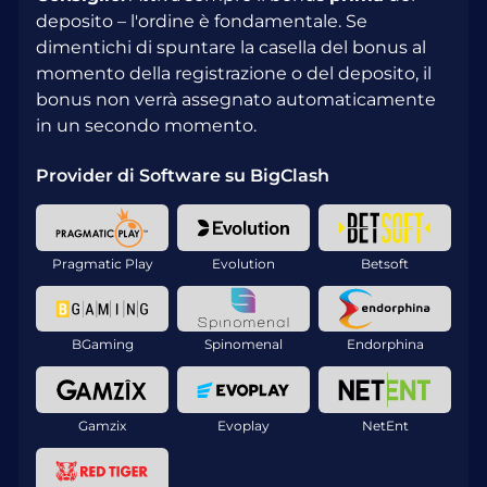
deposito – l'ordine è fondamentale. Se
dimentichi di spuntare la casella del bonus al
momento della registrazione o del deposito, il
bonus non verrà assegnato automaticamente
in un secondo momento.
Provider di Software su BigClash
Pragmatic Play
Evolution
Betsoft
BGaming
Spinomenal
Endorphina
Gamzix
Evoplay
NetEnt