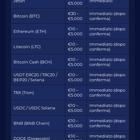
Jeton
Immediato
€5.000
€30 –
Immediato (dopo
Bitcoin (BTC)
€5.000
conferma)
€10 –
Immediato (dopo
Ethereum (ETH)
€5.000
conferma)
€10 –
Immediato (dopo
Litecoin (LTC)
€5.000
conferma)
€10 –
Immediato (dopo
Bitcoin Cash (BCH)
€5.000
conferma)
USDT ERC20 / TRC20 /
€10 –
Immediato (dopo
BEP20 / Solana
€5.000
conferma)
€10 –
Immediato (dopo
TRX (Tron)
€5.000
conferma)
€10 –
Immediato (dopo
USDC / USDC Solana
€5.000
conferma)
€10 –
Immediato (dopo
BNB (BNB Chain)
€5.000
conferma)
€10 –
Immediato (dopo
DOGE (Dogecoin)