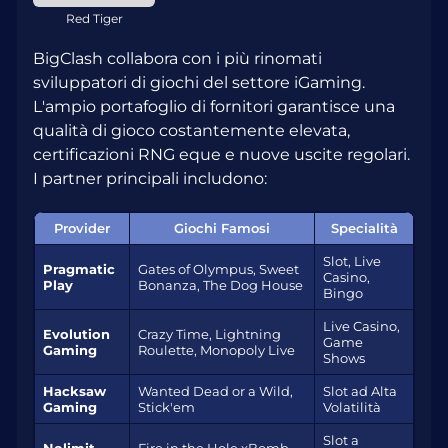
Red Tiger
BigClash collabora con i più rinomati
sviluppatori di giochi del settore iGaming.
L'ampio portafoglio di fornitori garantisce una
qualità di gioco costantemente elevata,
certificazioni RNG eque e nuove uscite regolari.
I partner principali includono:
Provider
Giochi Famosi
Specialità
Slot, Live
Pragmatic
Gates of Olympus, Sweet
Casino,
Play
Bonanza, The Dog House
Bingo
Live Casino,
Evolution
Crazy Time, Lightning
Game
Gaming
Roulette, Monopoly Live
Shows
Hacksaw
Wanted Dead or a Wild,
Slot ad Alta
Gaming
Stick'em
Volatilità
Slot a
Nolimit
Fire in the Hole xBomb,