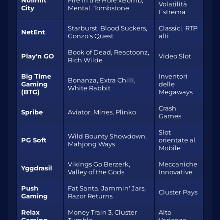
Volatilità
City
Mental, Tombstone
Estrema
Starburst, Blood Suckers,
Classici, RTP
NetEnt
Gonzo's Quest
alti
Book of Dead, Reactoonz,
Play'n GO
Video Slot
Rich Wilde
Big Time
Inventori
Bonanza, Extra Chilli,
Gaming
delle
White Rabbit
(BTG)
Megaways
Crash
Spribe
Aviator, Mines, Plinko
Games
Slot
Wild Bounty Showdown,
PG Soft
orientate al
Mahjong Ways
Mobile
Vikings Go Berzerk,
Meccaniche
Yggdrasil
Valley of the Gods
Innovative
Push
Fat Santa, Jammin' Jars,
Cluster Pays
Gaming
Razor Returns
Relax
Money Train 3, Cluster
Alta
Gaming
Tumble
Varianza